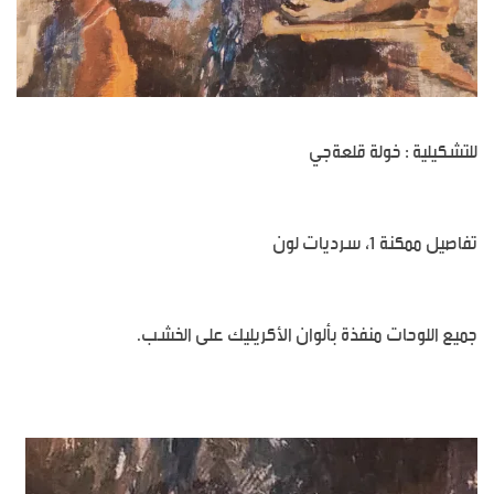
للتشكيلية : خولة قلعةجي
تفاصيل ممكنة 1، سرديات لون
جميع اللوحات منفذة بألوان الأكريليك على الخشب.