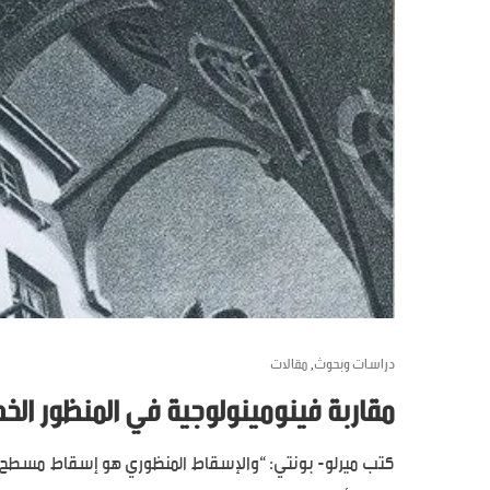
دراسات وبحوث
مقالات
,
مقاربة فينومينولوجية في المنظور الخ
كتب ميرلو- بونتي: “والإسقاط المنظوري هو إسقاط مسطح لا ي