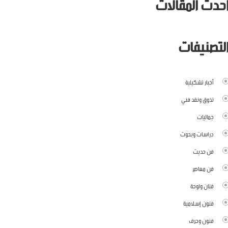
حدث المقالات
لتصنيفات
أخبار تشكيلية
تذوق ونقد فني
جماليات
دراسات وبحوث
فن حديث
فن معاصر
فنان ولوحة
فنون إسلامية
فنون وحرف