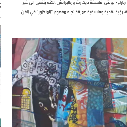
 القانون الأساسي للتصوير”[1]. “يستلهم مارلو- بونتي فلسفة ديكارت ومالبرانش، لكنه ينتهي إلى غير
 رؤية نقدية وفلسفية عميقة تجاه مفهوم “المنظور” في الفن...