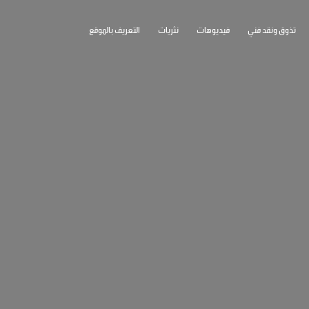
تذوق ونقد فني
فيديوهات
نثريات
التعريف بالموقع