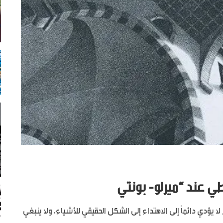
طي عند “ميرلو- بونتي
ؤدي دائماً إلى الاهتداء إلى الشكل الحقيقي للأشياء، ولا ينبغي