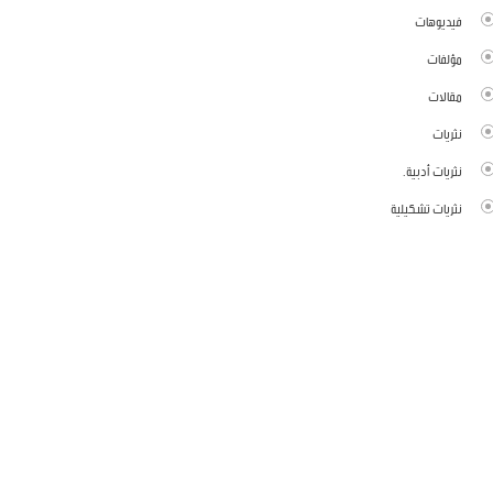
فيديوهات
مؤلفات
مقالات
نثريات
نثريات أدبية.
نثريات تشكيلية