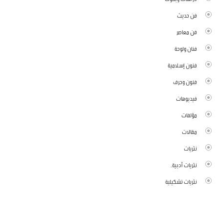
فن حديث
فن معاصر
فنان ولوحة
فنون إسلامية
فنون وحرف
فيديوهات
مؤلفات
مقالات
نثريات
نثريات أدبية.
نثريات تشكيلية