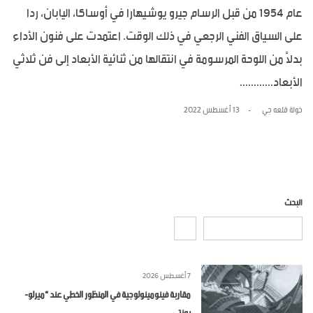
عام 1954 من قبل الرسام جيرو يوشيهارا في أوساكا، اليابان، ردا
على السياق الفني الرجعي في ذلك الوقت. اعتمدت على فنون الأداء
بدلاً من اللوحة المرسومة في انتقالها من ثنائية الأبعاد إلى فن ثلاثي
الأبعاد............
خولة قلعه جي
13 أغسطس 2022
البحث
7 أغسطس 2026
مقاربة فينومينولوجية في المنظور الخطي عند “ميرلو-
بونتي