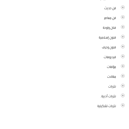
فن حديث
فن معاصر
فنان ولوحة
فنون إسلامية
فنون وحرف
فيديوهات
مؤلفات
مقالات
نثريات
نثريات أدبية.
نثريات تشكيلية