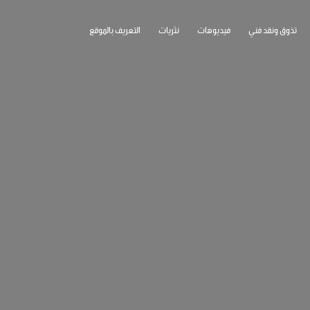
تذوق ونقد فني
فيديوهات
نثريات
التعريف بالموقع