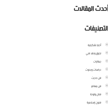
حدث المقالات
لتصنيفات
أخبار تشكيلية
تذوق ونقد فني
جماليات
دراسات وبحوث
فن حديث
فن معاصر
فنان ولوحة
فنون إسلامية