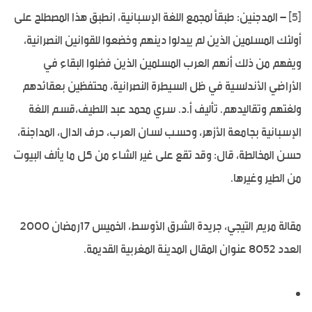
[5]
– المدجنين: طبقاً لمجمع اللغة الإسبانية، انطبق هذا المصطلح على
أولئك المسلمين الذين لم يبدلوا دينهم وخضعوا للقوانين النصرانية،
ويفهم من ذلك أنهم العرب المسلمين الذين فضلوا البقاء في
الأراضي الأندلسية في ظل السيطرة النصرانية، محتفظين بعقائدهم
ولغتهم وتقاليدهم. تأليف أ.د. سري محمد عبد اللطيف،قسم اللغة
الإسبانية بجامعة الأزهر، وحسب لسان العرب، حرف الدال، المداجنة،
حسن المخالطة، قال: وقد تقع على غير الشاء من كل ما يألف البيوت
من الطير وغيرها.
مقالة مريم التيجي، جريدة الشرق الأوسط، الخميس 17رمضان 2000
العدد 8052 عنوان المقال المدينة المغربية القديمة.