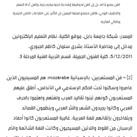
الفن يصنع لذاته، بل إن الفن له وظيفة إرشادية اجتماعية ودينية، والفن أداة التعلم
والتثقيف الروحي، فالفن لايصنع لمتعة المعين بل التأثير على انطباعات الناس الحسية
وبالتالي الفكرية.
المصدر: شبكة جامعة بابل، موقع الكلية، نظام التعليم الإلكترونين
مدخل إلى محاضرة الأستاذ بشرى سلمان كاظم الجبوري،
5/12/2011، كلية الفنون الجميلة، قسم التربية الفنية المرحلة 3.
[2]
– فن المستعربين: بالإسبانية mozàrabe: هم المسيحيون الذين
عاصروا وسكنوا تحت الحكم الإسلامي في الأندلس، أطلق عليهم
المستعربون كونهم تبنوا تقاليد العرب ولغتهم واهتموا بالحرف
العربي وكانوا يجيدون الشعر والنثر العربي وينظمون القصائد
ويتفاخرون بإتقانهم للغة العربية، غالبية المستعربون كانوا أحفاد
الإسبان من القوط واللاتين المسيحيون وكانت اللغة الشائعة والأم