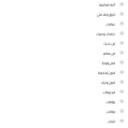
أخبار تشكيلية
تذوق ونقد فني
جماليات
دراسات وبحوث
فن حديث
فن معاصر
فنان ولوحة
فنون إسلامية
فنون وحرف
فيديوهات
مؤلفات
مقالات
نثريات