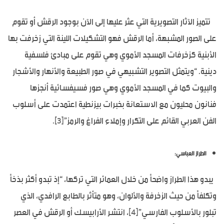
تتميز الآثار التصويرية التي عثر عليها إلى الآن بوجود الرقش أو تقوم
على الصور المشبهة، أما الرقش فهو التشكيلات اللينة التي زخرفت بها
الأبنية كزخرفات المسجد الأموي وهي تقوم على مبادئ فلسفية
دينية. “ويتمثل التصوير التشبيهي في صور الطبيعة والأنهار والأشجار
والبيوت كما في المسجد الأموي وهي صور فسيفسائية أنجزها
فنانون محليون مع الاستعانة بخبرات بيزنطية اعتمدت على أسلوب
الفن العربي القائم على التكرار وإملاء الفراغ والرمز”
[3]
.
الطراز العباسي:
يبدو هذا الطراز واضحاً من خلال العمائر التي تركها، “إذ تبدو أكثر بذخاً
وتكلفاً من حيث الزخرفة والألوان، وهو متأثر بالطابع الرافدي، الذي
تبلور بالأسلوب الفارسي”
[4]
، انتشر الأرابيسك أو الرقش في العصر