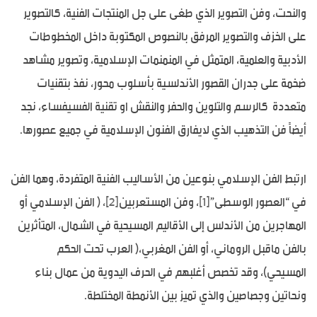
والنحت، وفن التصوير الذي طغى على جل المنتجات الفنية، كالتصوير
على الخزف والتصوير المرفق بالنصوص المكتوبة داخل المخطوطات
الأدبية والعلمية، المتمثل في المنمنمات الإسلامية، وتصوير مشاهد
ضخمة على جدران القصور الأندلسية بأسلوب محور، نفذ بتقنيات
متعددة كالرسم والتلوين والحفر والنقش او تقنية الفسيفساء، نجد
أيضاً فن التذهيب الذي لايفارق الفنون الإسلامية في جميع عصورها.
ارتبط الفن الإسلامي بنوعين من الأساليب الفنية المتفردة، وهما الفن
في “العصور الوسطى”
[1]
، وفن المستعربين
[2]
، ( الفن الإسلامي أو
المهاجرين من الأندلس إلى الأقاليم المسيحية في الشمال، المتأثرين
بالفن ماقبل الروماني، أو الفن المغربي،( العرب تحت الحكم
المسيحي)، وقد تخصص أغلبهم في الحرف اليدوية من عمال بناء
ونحاتين وجصاصين والذي تميز بين الأنمطة المختلطة.