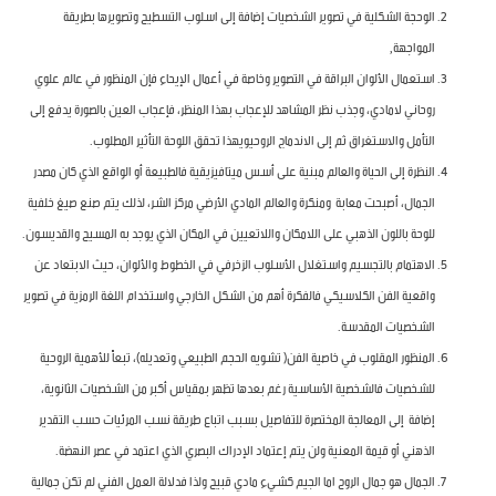
الوحجة الشكلية في تصوير الشخصيات إضافة إلى اسلوب التسطيح وتصويرها بطريقة
المواجهة,
استعمال الألوان البراقة في التصوير وخاصة في أعمال الإيحاء فإن المنظور في عالم علوي
روحاني لامادي، وجذب نظر المشاهد للإعجاب بهذا المنظر، فإعجاب العين بالصورة يدفع إلى
التأمل والاستغراق ثم إلى الاندماج الروحيويهذا تحقق اللوحة التأثير المطلوب.
النظرة إلى الحياة والعالم مبنية على أسس ميتافيزيقية فالطبيعة أو الواقع الذي كان مصدر
الجمال، أصبحت معابة ومنكرة والعالم المادي الأرضي مركز الشر، لذلك يتم صنع صيغ خلفية
للوحة باللون الذهبي على اللامكان واللاتعيين في المكان الذي يوجد به المسيح والقديسون.
الاهتمام بالتجسيم واستغلال الأسلوب الزخرفي في الخطوط والألوان، حيث الابتعاد عن
واقعية الفن الكلاسيكي فالفكرة أهم من الشكل الخارجي واستخدام اللغة الرمزية في تصوير
الشخصيات المقدسة.
المنظور المقلوب في خاصية الفن( تشويه الحجم الطبيعي وتعديله)، تبعاً للأهمية الروحية
للشخصيات فالشخصية الأساسية رغم بعدها تظهر بمقياس أكبر من الشخصيات الثانوية،
إضافة إلى المعالجة المختصرة للتفاصيل بسبب اتباع طريقة نسب المرئيات حسب التقدير
الذهني أو قيمة المعنية ولن يتم إعتماد الإدراك البصري الذي اعتمد في عصر النهضة.
الجمال هو جمال الروح اما الجيم كشيء مادي قبيح ولذا فدلالة العمل الفني لم تكن جمالية