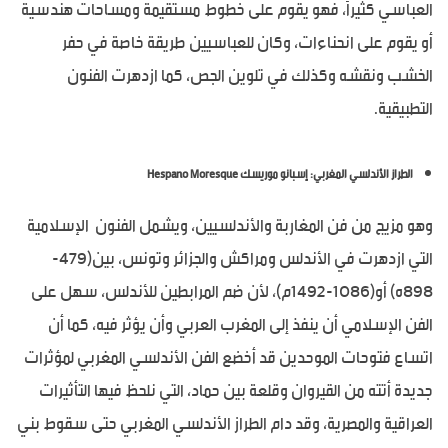
العباسي كثيراً، فهو يقوم على خطوط مستقيمة ومساحات هندسية
أو يقوم على انحناءات، وكان للعباسيين طريقة خاصة في حفر
الخشب ونقشه وكذلك في تلوين الجص، كما ازدهرت الفنون
التطبيقية.
الطراز الأندلسي المغربي: إسبانو موريسك Hespano Moresque
وهو مزيج من فن المغاربة والأندلسيين، ويشمل الفنون الإسلامية
التي ازدهرت في الأندلس ومراكش والجزائر وتونس، بين(479-
898ه) أو(1086-1492م)، لأن ضم المرابطين للأندلس، سهل على
الفن الإسلامي أن ينفذ إلى المغرب العربي وأن يؤثر فيه، كما أن
اتساع فتوحات الموحدين قد أخضع الفن الأندلسي المغربي لمؤثرات
جديدة أتته من القيروان وقلعة بين حماد، التي نلحظ فيها التأثيرات
العراقية والمصرية، وقد دام الطراز الأندلسي المغربي حتى سقوط بني