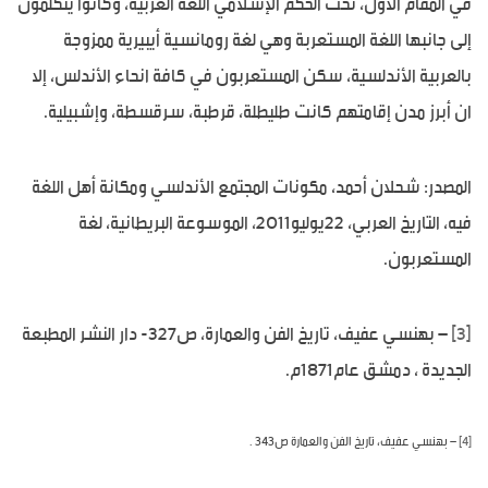
في المقام الأول، تحت الحكم الإسلامي اللغة العربية، وكانوا يتكلمون
إلى جانبها اللغة المستعربة وهي لغة رومانسية أيبيرية ممزوجة
بالعربية الأندلسية، سكن المستعربون في كافة انحاء الأندلس، إلا
ان أبرز مدن إقامتهم كانت طليطلة، قرطبة، سرقسطة، وإشبيلية.
المصدر: شحلان أحمد، مكونات المجتمع الأندلسي ومكانة أهل اللغة
فيه، التاريخ العربي، 22يوليو2011، الموسوعة البريطانية، لغة
المستعربون.
[3]
– بهنسي عفيف، تاريخ الفن والعمارة، ص327- دار النشر المطبعة
الجديدة ، دمشق عام1871م.
[4]
– بهنسي عفيف، تاريخ الفن والعمارة ص343
.