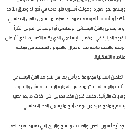
ويسمو نحو المجرد، وكونت أسلوباً فنياً خاصاً في أدواته وطرق إنتاجه،
تأكيداً وتأسيساً لهوية فنية محلية، فظهر ما يسمى بالفن الأندلسي
أو ما يسمى بالفن الإسباني الإسلامي أو الإسباني العربي، نظراً
للقيود الدينية في المذهب الإسلامي الذي يكره التجسيد، الذي أثر على
الرسم والنحت فاتجه نحو الاختزال والتحوير والتبسيط في صياغة
عناصره التشكيلية.
تحتضن إسبانيا مجموعة لا بأس بها من شواهد الفن الإسلامي
الثابتة والمنقولة، نذكر منها فن العمارة الزاخر بالنقوش والزخارف
والآيات القرآنية، كذلك فنون الخط العربي التي أخذت طابعاً محلياً
يتسم بتماذج فريد من نوعه، أنتج ما يسمى الخط الأندلسي.
نجد أيضاً فنون الجص والخشب والعاج والزليج التي تعتمد تقنية الحفر