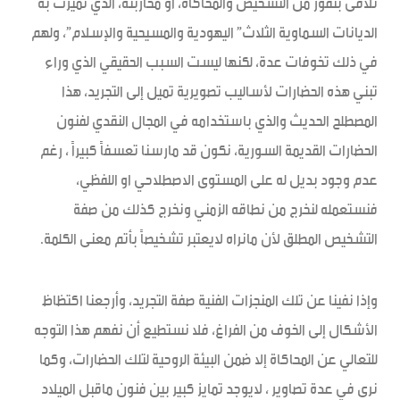
تلاقى بنفور من التشخيص والمحاكاة، أو محاربته، الذي تميزت به
الديانات السماوية الثلاث” اليهودية والمسيحية والإسلام”، ولهم
في ذلك تخوفات عدة، لكنها ليست السبب الحقيقي الذي وراء
تبني هذه الحضارات لأساليب تصويرية تميل إلى التجريد، هذا
المصطلح الحديث والذي باستخدامه في المجال النقدي لفنون
الحضارات القديمة السورية، نكون قد مارسنا تعسفاً كبيراً ، رغم
عدم وجود بديل له على المستوى الاصطلاحي او اللفظي،
فنستعمله لنخرج من نطاقه الزمني ونخرج كذلك من صفة
التشخيص المطلق لأن مانراه لايعتبر تشخيصاً بأتم معنى الكلمة.
وإذا نفينا عن تلك المنجزات الفنية صفة التجريد، وأرجعنا اكتظاظ
الأشكال إلى الخوف من الفراغ، فلا نستطيع أن نفهم هذا التوجه
للتعالي عن المحاكاة إلا ضمن البيئة الروحية لتلك الحضارات، وكما
نرى في عدة تصاوير ، لايوجد تمايز كبير بين فنون ماقبل الميلاد