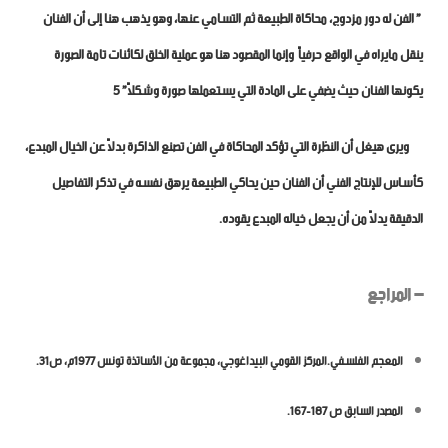
” الفن له دور مزدوج، محاكاة الطبيعة ثم التسامي عنها، وهو يذهب هنا إلى أن الفنان
ينقل مايراه في الواقع حرفياً وإنما المقصود هنا هو عملية الخلق لكائنات تامة الصورة
يكونها الفنان حيث يضفي على المادة التي يستعملها صورة وشكلاً” 5
ويرى هيغل أن النظرة التي تؤكد المحاكاة في الفن تصنع الذاكرة بدلاً عن الخيال المبدع،
كأساس للإنتاج الفني أن الفنان حين يحاكي الطبيعة يرهق نفسه في تذكر التفاصيل
الدقيقة يدلاً من أن يجعل خياله المبدع يقوده.
– المراجع
المعجم الفلسفي.المركز القومي البيداغوجي، مجموعة من الأساتذة تونس 1977م، ص31.
المصدر السابق ص 187-167.