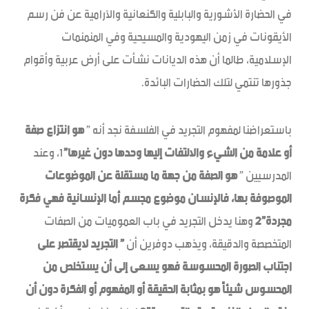
في الحضارة الأشورية والبابلية والكنعانية والآرامية عن فن رسم
الأيقونات في زمن اليهودية والمسيحية وفي المنمنمات
الإسلامية، طالما أن هذه الديانات نشأت على أرض عربية وأقوام
جذورها تنتمي لتلك الحضارات البائدة.
باستعراضنا لمفهوم التجريد في الفلسفة نجد أنه ”
هو انتزاع صفة
أو علامة من الشيء والالتفات إليها وحدها دون غيرها”
1، وعند
المدرسيين ”
هو الصفة من جهة ما مستقلة عن الموضوعات
الموصوفة بها، فالإنسان موضوع مجسم أما الإنسانية فهي فكرة
مجردة”2
وهنا يدخل التجريد في باب العموميات من الصفات
المتخصصة والدقيقة، ويذهب دوفرين أن
” التجريد لايقتصر على
اجتناب الصورة المحسوسة فهو يسعى إلى أن يستخلص من
المحسوس شيئاً هو بمثابة الحقيقة أو المفهوم أو الفكرة دون أن