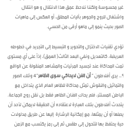
غير محسوسة ولكننا نلاحظ عمق هذا الانتقال و هو انتقال
واشتغال للروح والجوهر بآليات المطلق، أو العكس إلى ماهيات
الصور بحيث ينمو إلى ماهو أرقى من الحسي.
تؤدي تقنيات الاختزال والتحوير و التبسيط إلى التجريد في خطوطه
العريضة، كالتعديل ونفي البعد الثالث( العمق)، إذاً على أي مستوى
تمت المحاكاة عند تجسيد المرئيات والمشاهد المنقولة عن الواقع
؟… يرى أفلاطون “
أن الفن لايحاكي سوى الظاهر
“4 وتلك الصور
والتماثيل والنقوش تمثل محاكاة للظاهر العام الذي يتداخل مع
الباطن المستتر، فلم يحاكِ الفنان الظاهر فقط بل نقل روح الجماعة.
يتحدث أفلاطون بتلك العبارة لاعتقاده أن الحقيقة لايمكن لأحد أن
يصلها أو أن يمثلها، مع إمكانية الإشارة إليها عن طريق مدلولات
حية يحتفظ بها لتتحول إلى طقس ثم إلى رمز يكتسب مع الزمن