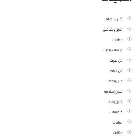
أخبار تشكيلية
تذوق ونقد فني
جماليات
دراسات وبحوث
فن حديث
فن معاصر
فنان ولوحة
فنون إسلامية
فنون وحرف
فيديوهات
مؤلفات
مقالات