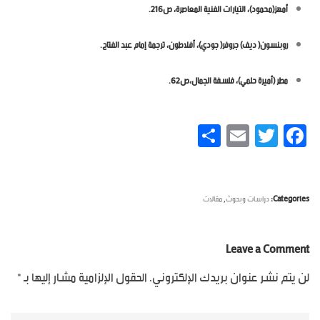
أمهز(محمود)، التيارات الفنية المعاصرة، ص216.
روبنسون( ديف) جروفر( جودي)، أفلاطون، ترجمة إمام عبد الفتاح.
مطر (أميرة حلمي)، فلسفة الجمال،ص62.
Facebook
Twitter
Email
نشر
,
Categories:
دراسات وبحوث
مقالات
Leave a Comment
لن يتم نشر عنوان بريدك الإلكتروني.
الحقول الإلزامية مشار إليها بـ
*