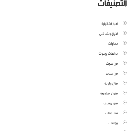
التصنيفات
أخبار تشكيلية
تذوق ونقد فني
جماليات
دراسات وبحوث
فن حديث
فن معاصر
فنان ولوحة
فنون إسلامية
فنون وحرف
فيديوهات
مؤلفات